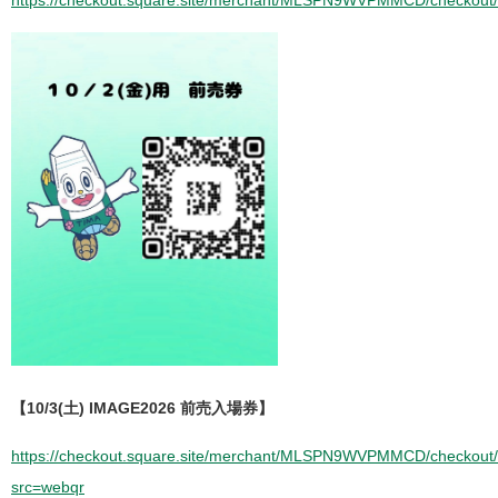
https://checkout.square.site/merchant/MLSPN9WVPMMCD/check
【10/3(土) IMAGE2026 前売入場券】
https://checkout.square.site/merchant/MLSPN9WVPMMCD/chec
src=webqr