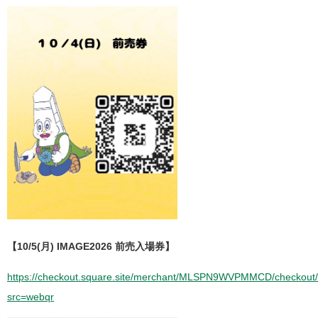
【10/5(月) IMAGE2026 前売入場券】
https://checkout.square.site/merchant/MLSPN9WVPMMCD/che
src=webqr