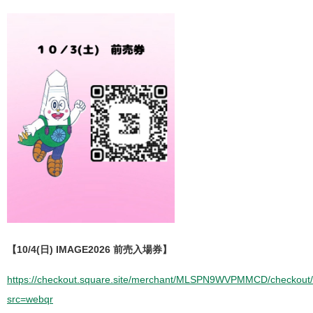
【10/4(日) IMAGE2026 前売入場券】
https://checkout.square.site/merchant/MLSPN9WVPMMCD/chec
src=webqr